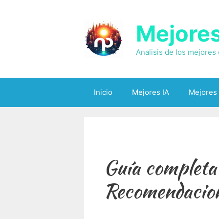
Saltar
al
Mejore
contenido
Analisis de los mejores
Inicio
Mejores IA
Mejores
Guía completa p
Recomendacion