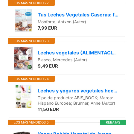
LOS MÁS VENDIDOS 2
Tus Leches Vegetales Caseras: frescas, no pasteurizadas y sin conservantes (Cocinar NaturalMente)
Monforte, Antxon (Autor)
7,99 EUR
LOS MÁS VENDIDOS 3
Leches vegetales (ALIMENTACIÓN)
Blasco, Mercedes (Autor)
9,49 EUR
LOS MÁS VENDIDOS 4
Leches y yogures vegetales hechos en casa (Cocina bio)
Tipo de producto: ABIS_BOOK; Marca:
Hispano Europea; Brunner, Anne (Autor)
11,50 EUR
LOS MÁS VENDIDOS 5
REBAJAS
Yosoy Bebida Vegetal de Avena Barista , Pack de 6 x 1L