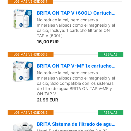
LOS MÁS VENDIDOS 1
BRITA ON TAP V (600L) Cartucho de recambio de filtro de agua - para agua sostenible de buen sabor, reduce las micro partículas, PFAS, los metales pesados y otras sustancias que alteran el sabor
No reduce la cal, pero conserva
minerales valiosos como el magnesio y el
calcio; Incluye: 1 cartucho filtrante ON
TAP V (600L)
16,00 EUR
LOS MÁS VENDIDOS 2
REBAJAS
BRITA ON TAP V-MF 1x cartucho de filtro de agua (600L) - agua sostenible, libre de bacterias al 99,99%, sabor mejorado, reduce micropartículas finas, PFAS, metales y sustancias que afectan el sabor.
No reduce la cal, pero conserva
minerales valiosos como el magnesio y el
calcio; Solo compatible con los sistemas
de filtro de agua BRITA ON TAP V-MF y
ON TAP V
21,99 EUR
LOS MÁS VENDIDOS 3
REBAJAS
BRITA Sistema de filtrado de agua ON TAP Pro V-MF incl. 1x cartucho filtrante (600L) - para un 99,99% de agua libre de bacterias, reduciendo PFAS, incl. cuenta atrás digital LCD de capacidad
Nota! 5 adaptadores de grifo: 2 x 22