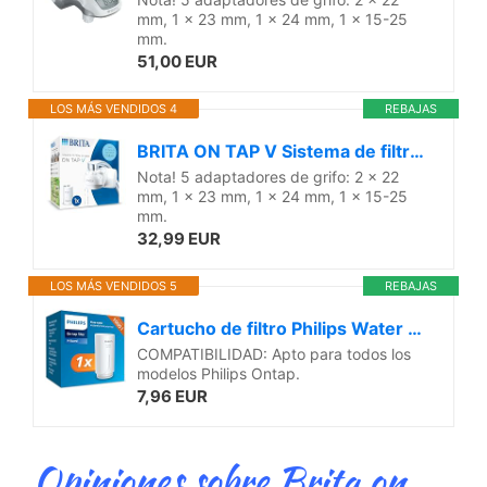
mm, 1 x 23 mm, 1 x 24 mm, 1 x 15-25
mm.
51,00 EUR
LOS MÁS VENDIDOS 4
REBAJAS
BRITA ON TAP V Sistema de filtro de agua, incluye 1 cartucho: agua sostenible y de buen sabor directo del grifo, reduce micropartículas, PFAS, metales y sustancias que afectan el sabor.
Nota! 5 adaptadores de grifo: 2 x 22
mm, 1 x 23 mm, 1 x 24 mm, 1 x 15-25
mm.
32,99 EUR
LOS MÁS VENDIDOS 5
REBAJAS
Cartucho de filtro Philips Water Ontap AWP305/10 MICROFILTRACIÓN, capacidad de filtración de 1000 L
COMPATIBILIDAD: Apto para todos los
modelos Philips Ontap.
7,96 EUR
Opiniones sobre Brita on